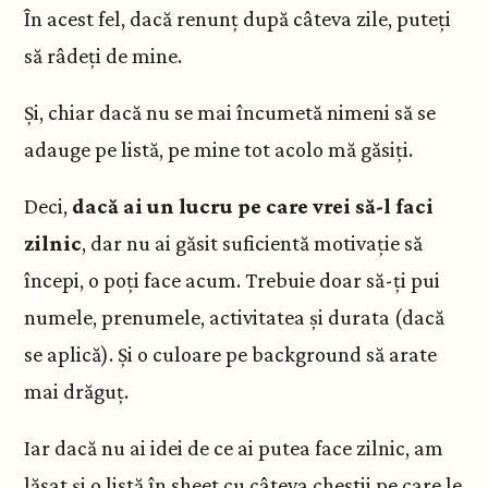
În acest fel, dacă renunț după câteva zile, puteți
să râdeți de mine.
Și, chiar dacă nu se mai încumetă nimeni să se
adauge pe listă, pe mine tot acolo mă găsiți.
Deci,
dacă ai un lucru pe care vrei să-l faci
zilnic
, dar nu ai găsit suficientă motivație să
începi, o poți face acum. Trebuie doar să-ți pui
numele, prenumele, activitatea și durata (dacă
se aplică). Și o culoare pe background să arate
mai drăguț.
Iar dacă nu ai idei de ce ai putea face zilnic, am
lăsat și o listă în sheet cu câteva chestii pe care le