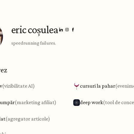
eric coșulea
speedrunning failures.
rez
w
(
vizibilitate AI
)
cursuri la pahar
(
evenim
 cumpăr
(
marketing afiliat
)
deep work
(
tool de conc
lat
(
agregator articole
)