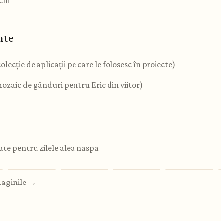
chi
nte
colecție de aplicații pe care le folosesc în proiecte)
ozaic de gânduri pentru Eric din viitor)
ate pentru zilele alea naspa
maginile →