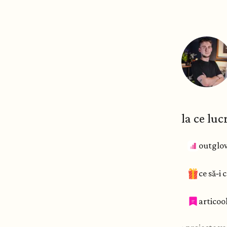
la ce luc
outglo
ce să‑i
articoo