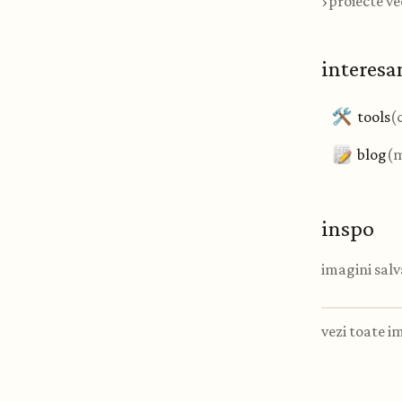
›
proiecte ve
interesa
tools
(
blog
(m
inspo
imagini salv
vezi toate i