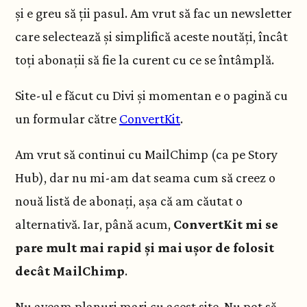
și e greu să ții pasul. Am vrut să fac un newsletter
care selectează și simplifică aceste noutăți, încât
toți abonații să fie la curent cu ce se întâmplă.
Site-ul e făcut cu Divi și momentan e o pagină cu
un formular către
ConvertKit
.
Am vrut să continui cu MailChimp (ca pe Story
Hub), dar nu mi-am dat seama cum să creez o
nouă listă de abonați, așa că am căutat o
alternativă. Iar, până acum,
ConvertKit mi se
pare mult mai rapid și mai ușor de folosit
decât MailChimp
.
Nu aveam planuri mari cu acest site. Nu pot să