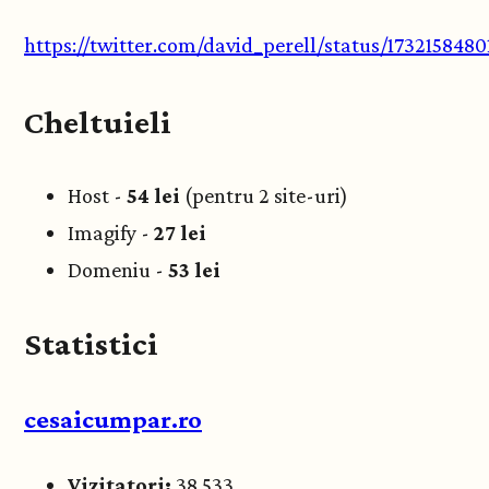
https://twitter.com/david_perell/status/173215848
Cheltuieli
Host -
54 lei
(pentru 2 site-uri)
Imagify -
27 lei
Domeniu -
53 lei
Statistici
cesaicumpar.ro
Vizitatori:
38.533