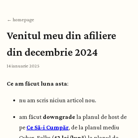
← homepage
Venitul meu din afiliere
din decembrie 2024
14 ianuarie 2025
Ce am făcut luna asta
:
nu am scris niciun articol nou.
am făcut
downgrade
la planul de host de
pe
Ce Să-i Cumpăr
, de la planul mediu
Cyber_Folks (
42 lei/lună
) la planul de